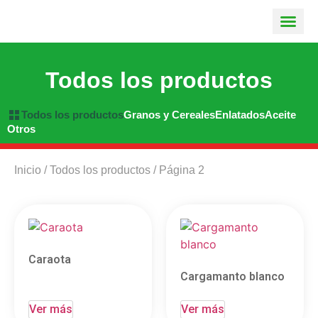
Todos los productos
Todos los productos
Granos y Cereales
Enlatados
Aceite
Otros
Inicio
/
Todos los productos
/ Página 2
Caraota
Cargamanto blanco
Ver más
Ver más