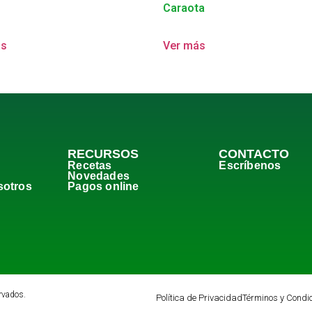
Caraota
ás
Ver más
RECURSOS
CONTACTO
Recetas
Escríbenos
Novedades
sotros
Pagos online
rvados.
Política de Privacidad
Términos y Condi